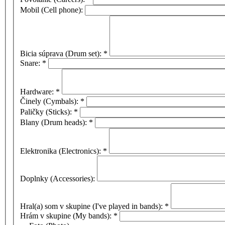
Mobil (Cell phone):
Bicia súprava (Drum set):
*
Snare:
*
Hardware:
*
Činely (Cymbals):
*
Paličky (Sticks):
*
Blany (Drum heads):
*
Elektronika (Electronics):
*
Doplnky (Accessories):
Hral(a) som v skupine (I've played in bands):
*
Hrám v skupine (My bands):
*