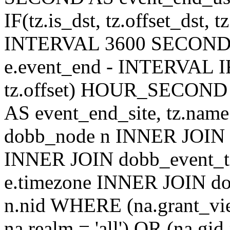
IF(tz.is_dst, tz.offset_ds
INTERVAL 3600 SECOND AS
e.event_end - INTERVAL IF(t
tz.offset) HOUR_SECON
AS event_end_site, tz.na
dobb_node n INNER JOIN d
INNER JOIN dobb_event_ti
e.timezone INNER JOIN do
n.nid WHERE (na.grant_vi
na.realm = 'all') OR (na.gi