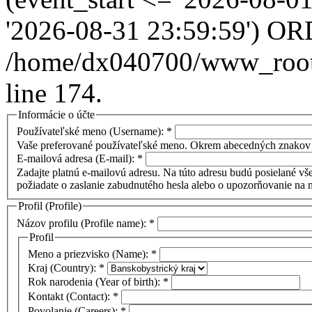
'2026-08-31 23:59:59') OR
/home/dx040700/www_root/i
line 174.
Informácie o účte
Používateľské meno (Username):
*
Vaše preferované používateľské meno. Okrem abecedných znakov 
E-mailová adresa (E-mail):
*
Zadajte platnú e-mailovú adresu. Na túto adresu budú posielané vše
požiadate o zaslanie zabudnutého hesla alebo o upozorňovanie na 
Profil (Profile)
Názov profilu (Profile name):
*
Profil
Meno a priezvisko (Name):
*
Kraj (Country):
*
Rok narodenia (Year of birth):
*
Kontakt (Contact):
*
Povolanie (Careers):
*