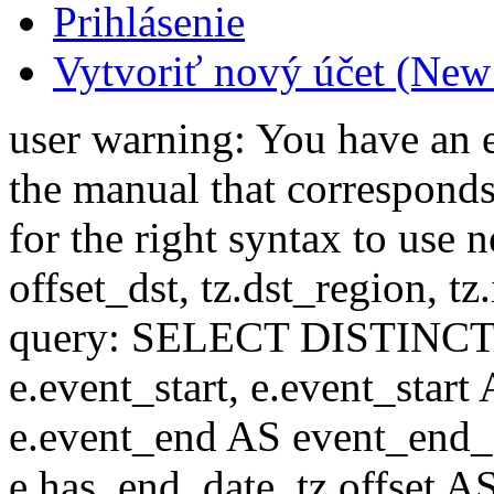
Prihlásenie
Vytvoriť nový účet (New
user warning: You have an 
the manual that correspond
for the right syntax to use n
offset_dst, tz.dst_region, tz.i
query: SELECT DISTINCT(n.n
e.event_start, e.event_start
e.event_end AS event_end_o
e.has_end_date, tz.offset AS