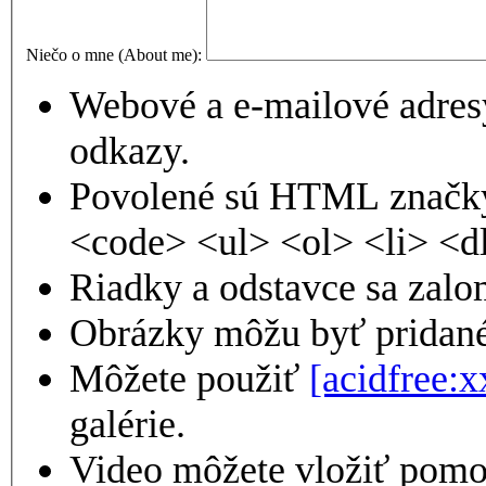
Niečo o mne (About me):
Webové a e-mailové adres
odkazy.
Povolené sú HTML značky
<code> <ul> <ol> <li> <d
Riadky a odstavce sa zalo
Obrázky môžu byť pridané
Môžete použiť
[acidfree:x
galérie.
Video môžete vložiť pom