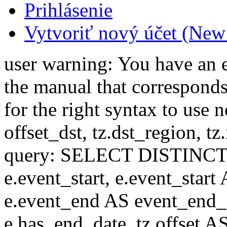
Prihlásenie
Vytvoriť nový účet (New
user warning: You have an 
the manual that correspond
for the right syntax to use n
offset_dst, tz.dst_region, tz.i
query: SELECT DISTINCT(n.n
e.event_start, e.event_start
e.event_end AS event_end_o
e.has_end_date, tz.offset AS