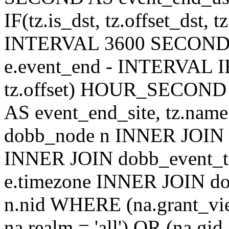
IF(tz.is_dst, tz.offset_ds
INTERVAL 3600 SECOND AS
e.event_end - INTERVAL IF(t
tz.offset) HOUR_SECON
AS event_end_site, tz.na
dobb_node n INNER JOIN d
INNER JOIN dobb_event_ti
e.timezone INNER JOIN do
n.nid WHERE (na.grant_vi
na.realm = 'all') OR (na.gi