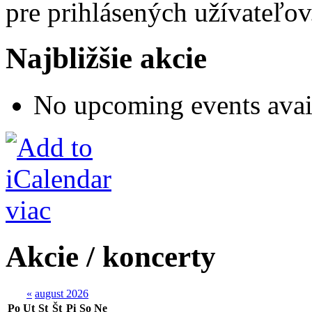
pre prihlásených užívateľov
Najbližšie akcie
No upcoming events avai
viac
Akcie / koncerty
«
august 2026
Po
Ut
St
Št
Pi
So
Ne