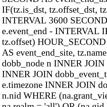
IF(tz.is_dst, tz.offset_ds
INTERVAL 3600 SECOND AS
e.event_end - INTERVAL IF(t
tz.offset) HOUR_SECON
AS event_end_site, tz.na
dobb_node n INNER JOIN d
INNER JOIN dobb_event_ti
e.timezone INNER JOIN do
n.nid WHERE (na.grant_vi
na.realm = 'all') OR (na.gi