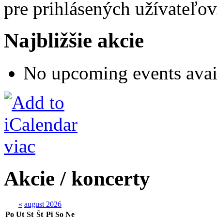
pre prihlásených užívateľov
Najbližšie akcie
No upcoming events avai
viac
Akcie / koncerty
«
august 2026
Po
Ut
St
Št
Pi
So
Ne