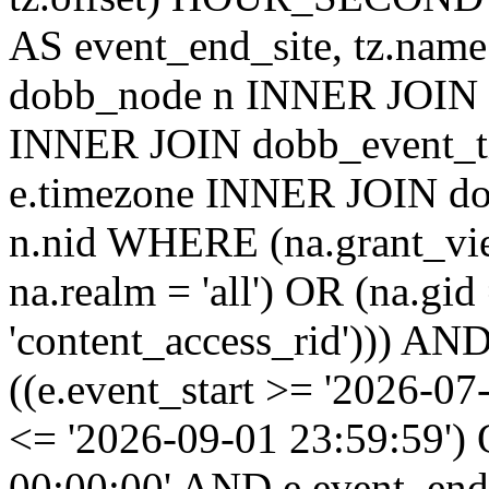
AS event_end_site, tz.na
dobb_node n INNER JOIN d
INNER JOIN dobb_event_ti
e.timezone INNER JOIN do
n.nid WHERE (na.grant_vi
na.realm = 'all') OR (na.gi
'content_access_rid'))) AND
((e.event_start >= '2026-07
<= '2026-09-01 23:59:59')
00:00:00' AND e.event_end