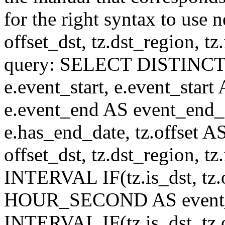
for the right syntax to use n
offset_dst, tz.dst_region, tz.i
query: SELECT DISTINCT(n.n
e.event_start, e.event_start
e.event_end AS event_end_o
e.has_end_date, tz.offset AS
offset_dst, tz.dst_region, tz.
INTERVAL IF(tz.is_dst, tz.of
HOUR_SECOND AS event_st
INTERVAL IF(tz.is_dst, tz.of