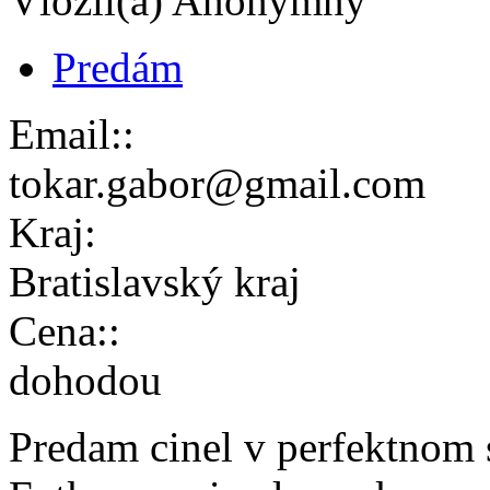
Vložil(a) Anonymný
Predám
Email::
tokar.gabor@gmail.com
Kraj:
Bratislavský kraj
Cena::
dohodou
Predam cinel v perfektnom s