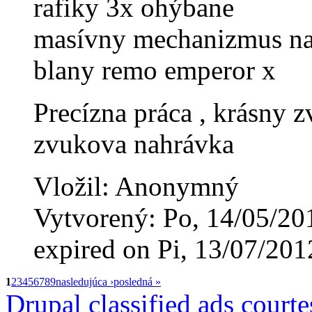
rafiky 3x ohýbane
masívny mechanizmus na
blany remo emperor x
Precízna práca , krásny 
zvukova nahrávka
Vložil: Anonymný
Vytvorený: Po, 14/05/20
expired on Pi, 13/07/201
1
2
3
4
5
6
7
8
9
nasledujúca ›
posledná »
Drupal classified ads court