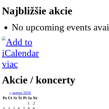
Najbližšie akcie
No upcoming events avai
viac
Akcie / koncerty
«
august 2026
Po
Ut
St
Št
Pi
So
Ne
1
2
3
4
5
6
7
8
9