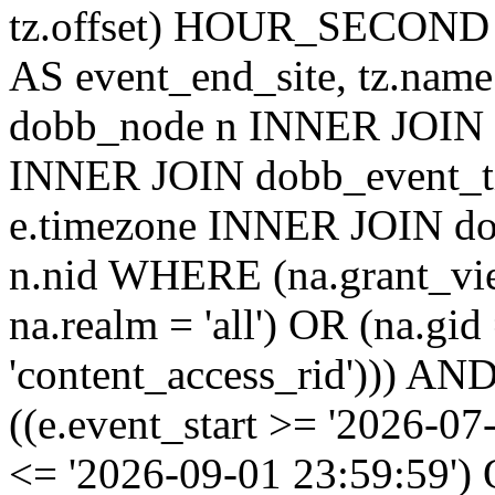
tz.offset) HOUR_SECON
AS event_end_site, tz.na
dobb_node n INNER JOIN d
INNER JOIN dobb_event_ti
e.timezone INNER JOIN do
n.nid WHERE (na.grant_vi
na.realm = 'all') OR (na.gi
'content_access_rid'))) AND
((e.event_start >= '2026-07
<= '2026-09-01 23:59:59')