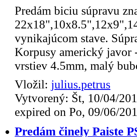
Predám biciu súpravu zn
22x18",10x8.5",12x9",14
vynikajúcom stave. Súpr
Korpusy americký javor 
vrstiev 4.5mm, malý bub
Vložil:
julius.petrus
Vytvorený: Št, 10/04/201
expired on Po, 09/06/201
Predám činely Paiste 