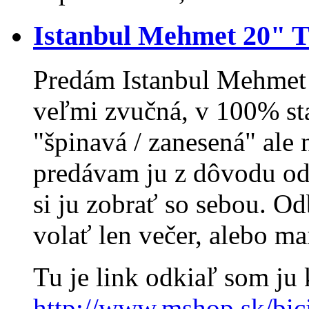
Istanbul Mehmet 20" Tr
Predám Istanbul Mehmet 2
veľmi zvučná, v 100% sta
"špinavá / zanesená" ale
predávam ju z dôvodu o
si ju zobrať so sebou. O
volať len večer, alebo ma
Tu je link odkiaľ som ju
http://www.mshop.sk/bici