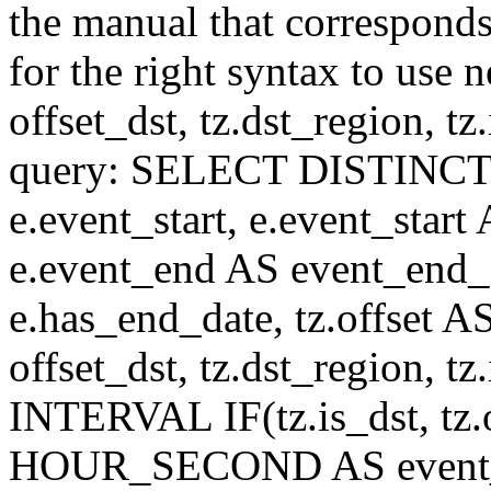
the manual that correspond
for the right syntax to use n
offset_dst, tz.dst_region, tz.i
query: SELECT DISTINCT(n.n
e.event_start, e.event_start
e.event_end AS event_end_o
e.has_end_date, tz.offset AS
offset_dst, tz.dst_region, tz.
INTERVAL IF(tz.is_dst, tz.of
HOUR_SECOND AS event_st