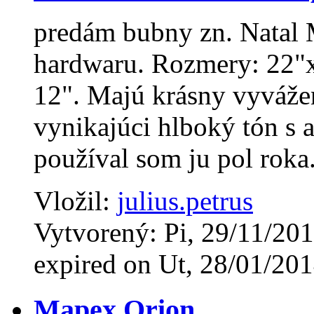
predám bubny zn. Natal 
hardwaru. Rozmery: 22"x
12". Majú krásny vyváže
vynikajúci hlboký tón s 
používal som ju pol roka
Vložil:
julius.petrus
Vytvorený: Pi, 29/11/201
expired on Ut, 28/01/201
Mapex Orion