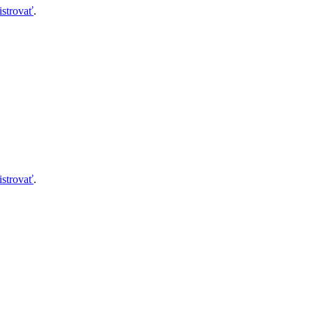
istrovať
.
istrovať
.