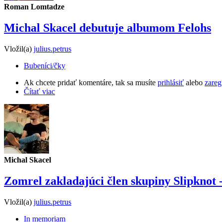
Roman Lomtadze
Michal Skacel debutuje albumom Felohs
Vložil(a)
julius.petrus
Bubeníci/čky
Ak chcete pridať komentáre, tak sa musíte
prihlásiť
alebo
zareg
Čítať viac
Michal Skacel
Zomrel zakladajúci člen skupiny Slipknot 
Vložil(a)
julius.petrus
In memoriam