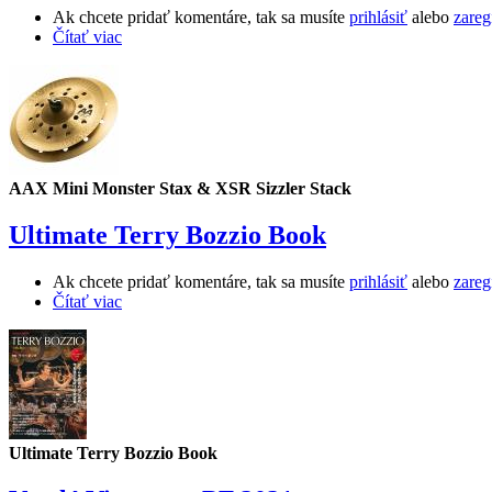
Ak chcete pridať komentáre, tak sa musíte
prihlásiť
alebo
zareg
Čítať viac
AAX Mini Monster Stax & XSR Sizzler Stack
Ultimate Terry Bozzio Book
Ak chcete pridať komentáre, tak sa musíte
prihlásiť
alebo
zareg
Čítať viac
Ultimate Terry Bozzio Book