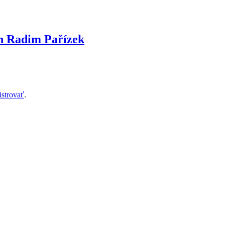
n Radim Pařízek
istrovať
.