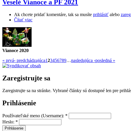
Veselé Vianoce a PF 2021
Ak chcete pridať komentáre, tak sa musíte
prihlásiť
alebo
zareg
Čítať viac
Vianoce 2020
« prvá
‹ predchádzajúca
1
2
3
4
5
6
7
8
9
…
nasledujúca ›
posledná »
Zaregistrujte sa
Zaregistrujte sa na stránke. Vybrané články sú dostupné len pre prihl
Prihlásenie
Používateľské meno (Username):
*
Heslo:
*