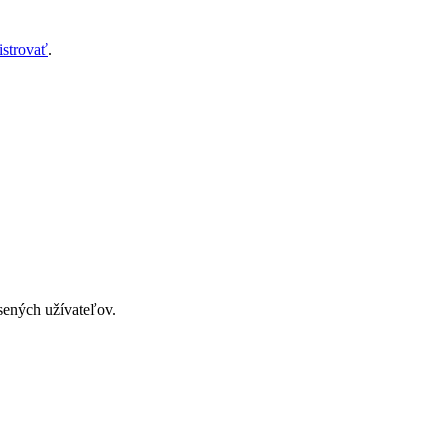
istrovať
.
ásených užívateľov.