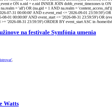
ent e ON n.nid = e.nid INNER JOIN dobb_event_timezones tz ON 
realm = 'all') OR (na.gid = 1 AND na.realm = 'content_access_rid'))
2026-07-31 00:00:00' AND e.event_end <= '2026-09-01 23:59:59') OR 
-08-01 00:00:00' AND event_start <= '2026-08-31 23:59:59') OR (ev
d >= '2026-08-31 23:59:59') ORDER BY event_start ASC in /home/dx0
užinove na festivale Symfónia umenia
istrovať
.
e Watts