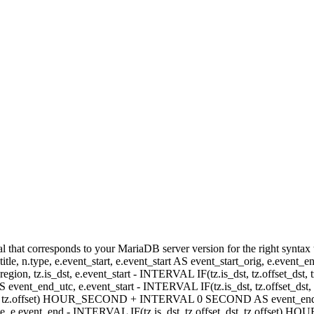
hat corresponds to your MariaDB server version for the right syntax to us
itle, n.type, e.event_start, e.event_start AS event_start_orig, e.event
dst_region, tz.is_dst, e.event_start - INTERVAL IF(tz.is_dst, tz.offset
AS event_end_utc, e.event_start - INTERVAL IF(tz.is_dst, tz.off
dst, tz.offset) HOUR_SECOND + INTERVAL 0 SECOND AS event_end_user,
event_end - INTERVAL IF(tz.is_dst, tz.offset_dst, tz.offset