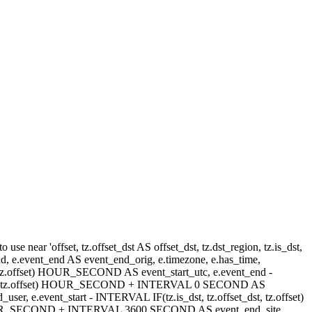
e near 'offset, tz.offset_dst AS offset_dst, tz.dst_region, tz.is_dst,
_end, e.event_end AS event_end_orig, e.timezone, e.has_time,
_dst, tz.offset) HOUR_SECOND AS event_start_utc, e.event_end -
set_dst, tz.offset) HOUR_SECOND + INTERVAL 0 SECOND AS
 e.event_start - INTERVAL IF(tz.is_dst, tz.offset_dst, tz.offset)
) HOUR_SECOND + INTERVAL 3600 SECOND AS event_end_site,