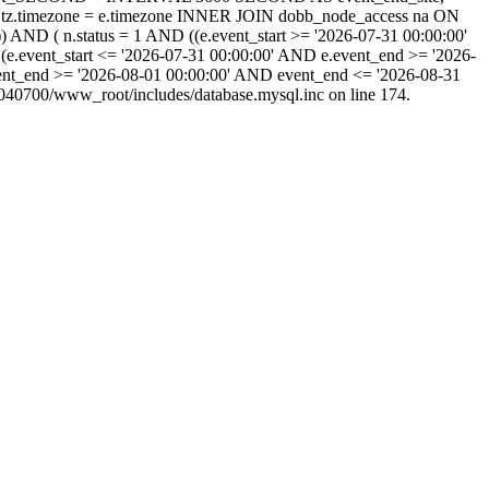
tz.timezone = e.timezone INNER JOIN dobb_node_access na ON
) AND ( n.status = 1 AND ((e.event_start >= '2026-07-31 00:00:00'
(e.event_start <= '2026-07-31 00:00:00' AND e.event_end >= '2026-
ent_end >= '2026-08-01 00:00:00' AND event_end <= '2026-08-31
40700/www_root/includes/database.mysql.inc on line 174.