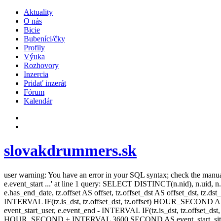
Aktuality
O nás
Bicie
Bubeníci/čky
Profily
Výuka
Rozhovory
Inzercia
Pridať inzerát
Fórum
Kalendár
slovakdrummers.sk
user warning: You have an error in your SQL syntax; check the manual t
e.event_start ...' at line 1 query: SELECT DISTINCT(n.nid), n.uid, n.t
e.has_end_date, tz.offset AS offset, tz.offset_dst AS offset_dst, tz.
INTERVAL IF(tz.is_dst, tz.offset_dst, tz.offset) HOUR_SECOND 
event_start_user, e.event_end - INTERVAL IF(tz.is_dst, tz.offset_
HOUR_SECOND + INTERVAL 3600 SECOND AS event_start_site, e.