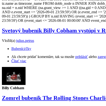
tz.name as timezone_name FROM dobb_node n INNER JOIN dobb_ev
na.nid = n.nid WHERE (na.grant_view >= 1 AND ((na.gid = 0 AND na.
AND e.event_start <= '2026-09-01 23:59:59') OR (e.event_end >= '
09-01 23:59:59')) ) GROUP BY n.nid HAVING (event_start >= '2026
23:59:59') OR (event_start <= '2026-08-01 00:00:00' AND event_en
Svetový bubeník Billy Cobham vystúpi v R
Vložil(a)
julius.petrus
Bubeníci/čky
Ak chcete pridať komentáre, tak sa musíte
prihlásiť
alebo
zareg
Čítať viac
Billy Cobham
Zomrel bubeník The Rolling Stones Charli