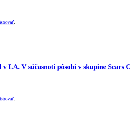
istrovať
.
v LA. V súčasnoti pôsobí v skupine Scars
istrovať
.