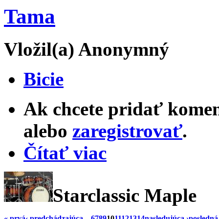
Tama
Vložil(a) Anonymný
Bicie
Ak chcete pridať komen
alebo
zaregistrovať
.
Čítať viac
Starclassic Maple
« prvá
‹ predchádzajúca
…
6
7
8
9
10
11
12
13
14
nasledujúca ›
posledná