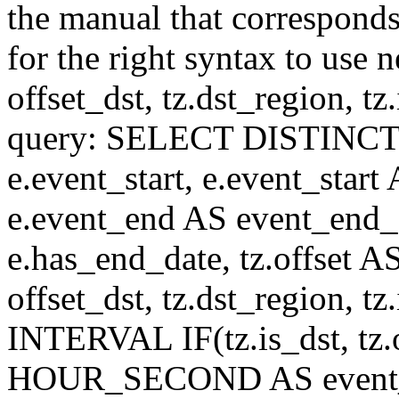
the manual that correspond
for the right syntax to use n
offset_dst, tz.dst_region, tz.i
query: SELECT DISTINCT(n.n
e.event_start, e.event_start
e.event_end AS event_end_o
e.has_end_date, tz.offset AS
offset_dst, tz.dst_region, tz.
INTERVAL IF(tz.is_dst, tz.of
HOUR_SECOND AS event_st