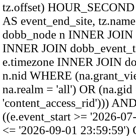
tz.offset) HOUR_SECON
AS event_end_site, tz.na
dobb_node n INNER JOIN d
INNER JOIN dobb_event_ti
e.timezone INNER JOIN do
n.nid WHERE (na.grant_vi
na.realm = 'all') OR (na.gi
'content_access_rid'))) AND
((e.event_start >= '2026-07
<= '2026-09-01 23:59:59')