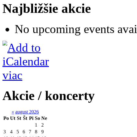
Najbližšie akcie
No upcoming events avai
viac
Akcie / koncerty
«
august 2026
Po
Ut
St
Št
Pi
So
Ne
1
2
3
4
5
6
7
8
9