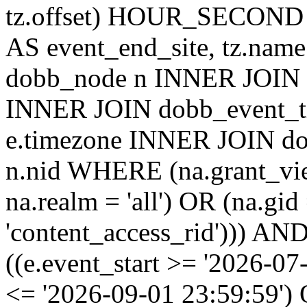
tz.offset) HOUR_SECON
AS event_end_site, tz.na
dobb_node n INNER JOIN d
INNER JOIN dobb_event_ti
e.timezone INNER JOIN do
n.nid WHERE (na.grant_vi
na.realm = 'all') OR (na.gi
'content_access_rid'))) AND
((e.event_start >= '2026-07
<= '2026-09-01 23:59:59')