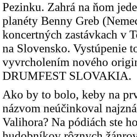
Pezinku. Zahrá na ňom jede
planéty Benny Greb (Nemec
koncertných zastávkach v T
na Slovensko. Vystúpenie 
vyvrcholením nového origin
DRUMFEST SLOVAKIA.
Ako by to bolo, keby na pr
názvom neúčinkoval najzná
Valihora? Na pódiách ste h
hudobníkov rôznych žánrov.