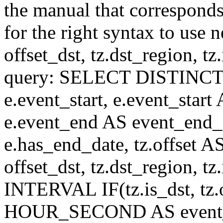
the manual that correspond
for the right syntax to use n
offset_dst, tz.dst_region, tz.i
query: SELECT DISTINCT(n.n
e.event_start, e.event_start
e.event_end AS event_end_o
e.has_end_date, tz.offset AS
offset_dst, tz.dst_region, tz.
INTERVAL IF(tz.is_dst, tz.of
HOUR_SECOND AS event_st