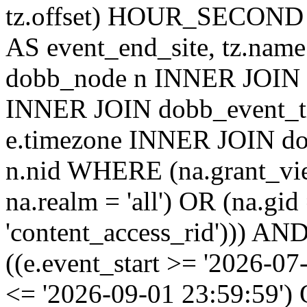
tz.offset) HOUR_SECON
AS event_end_site, tz.na
dobb_node n INNER JOIN d
INNER JOIN dobb_event_ti
e.timezone INNER JOIN do
n.nid WHERE (na.grant_vi
na.realm = 'all') OR (na.gi
'content_access_rid'))) AND
((e.event_start >= '2026-07
<= '2026-09-01 23:59:59')