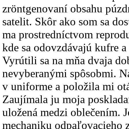
zröntgenovaní obsahu púzdra
satelit. Skôr ako som sa dost
ma prostredníctvom reprodu
kde sa odovzdávajú kufre a 
Vyrútili sa na mňa dvaja dob
nevyberanými spôsobmi. Na
v uniforme a položila mi ot
Zaujímala ju moja posklada
uložená medzi oblečením. Jej
mechaniku odpaľovacieho z