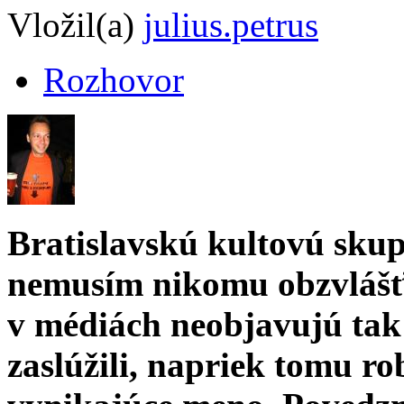
Vložil(a)
julius.petrus
Rozhovor
Bratislavskú kultovú skup
nemusím nikomu obzvlášť 
v médiách neobjavujú tak 
zaslúžili, napriek tomu ro