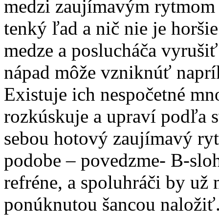
medzi zaujímavým rytmom a
tenký ľad a nič nie je horši
medze a poslucháča vyrušiť 
nápad môže vzniknúť naprík
Existuje ich nespočetné mno
rozkúskuje a upraví podľa 
sebou hotový zaujímavý ryt
podobe – povedzme- B-slohy
refréne, a spoluhráči by už 
ponúknutou šancou naložiť.