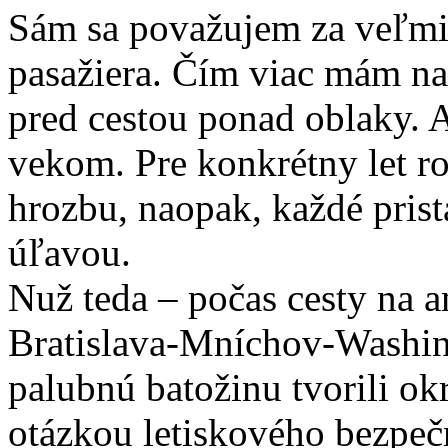
Sám sa považujem za veľmi
pasažiera. Čím viac mám na
pred cestou ponad oblaky. 
vekom. Pre konkrétny let r
hrozbu, naopak, každé pris
úľavou.
Nuž teda – počas cesty na a
Bratislava-Mníchov-Washin
palubnú batožinu tvorili ok
otázkou letiskového bezpeč