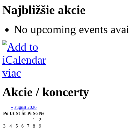
Najbližšie akcie
No upcoming events avai
viac
Akcie / koncerty
«
august 2026
Po
Ut
St
Št
Pi
So
Ne
1
2
3
4
5
6
7
8
9