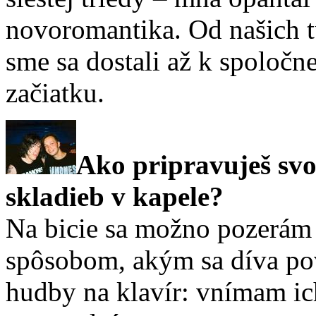
novoromantika. Od našich t
sme sa dostali až k spoločn
začiatku.
Ako pripravuješ svo
skladieb v kapele?
Na bicie sa možno pozerám
spôsobom, akým sa díva pov
hudby na klavír: vnímam ich