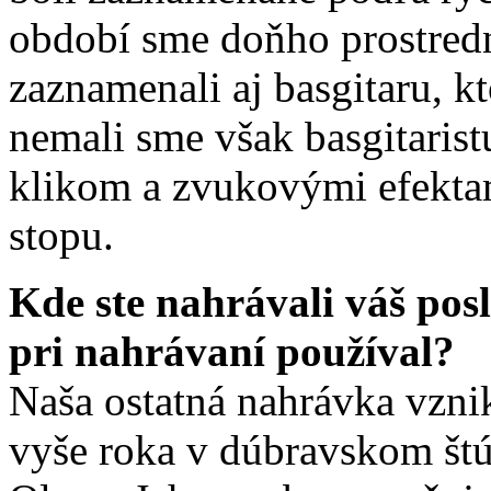
období sme doňho prostred
zaznamenali aj basgitaru, k
nemali sme však basgitarist
klikom a zvukovými efekta
stopu.
Kde ste nahrávali váš pos
pri nahrávaní používal?
Naša ostatná nahrávka vzni
vyše roka v dúbravskom št