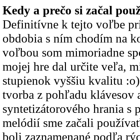
Kedy a prečo si začal pou
Definitívne k tejto voľbe p
obdobia s ním chodím na kon
voľbou som mimoriadne spok
mojej hre dal určite veľa, m
stupienok vyššiu kvalitu :
tvorba z pohľadu klávesov 
syntetizátorového hrania s
melódií sme začali používa
boli zaznamenané podľa rýc