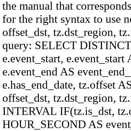
the manual that correspond
for the right syntax to use n
offset_dst, tz.dst_region, tz.i
query: SELECT DISTINCT(n.n
e.event_start, e.event_start
e.event_end AS event_end_o
e.has_end_date, tz.offset AS
offset_dst, tz.dst_region, tz.
INTERVAL IF(tz.is_dst, tz.of
HOUR_SECOND AS event_st