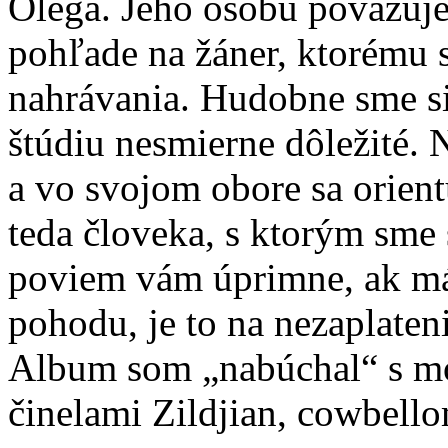
Olega. Jeho osobu považuje
pohľade na žáner, ktorému 
nahrávania. Hudobne sme si 
štúdiu nesmierne dôležité. 
a vo svojom obore sa orien
teda človeka, s ktorým sme 
poviem vám úprimne, ak má
pohodu, je to na nezaplateni
Album som „nabúchal“ s mo
činelami Zildjian, cowbello