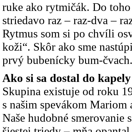
ruke ako rytmičák. Do toh
striedavo raz – raz-dva – r
Rytmus som si po chvíli osvo
koži“. Skôr ako sme nastúpi
prvý bubenícky bum-čvach
Ako si sa dostal do kapel
Skupina existuje od roku 1
s našim spevákom Mariom ak
Naše hudobné smerovanie sa
šiestej triedy – mňa opantal