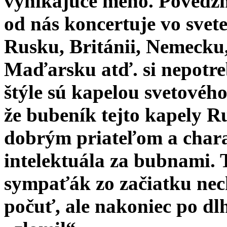
vynikajúce meno.
Povedzm
od nás koncertuje vo svet
Rusku, Británii, Nemecku
Maďarsku atď. si nepotre
štýle sú kapelou svetovéh
že bubeník tejto kapely 
dobrým priateľom a chara
intelektuála za bubnami.
sympaťák zo začiatku nec
počuť, ale nakoniec po d