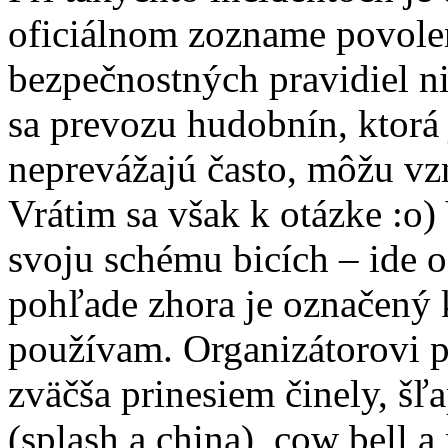
oficiálnom zozname povole
bezpečnostných pravidiel ni
sa prevozu hudobnín, ktorá 
neprevážajú často, môžu vz
Vrátim sa však k otázke :o
svoju schému bicích – ide o
pohľade zhora je označený
používam. Organizátorovi po
zväčša prinesiem činely, šľ
(splash a china), cow bell a