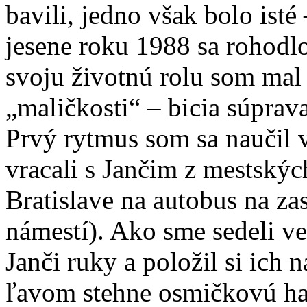
bavili, jedno však bolo isté
jesene roku 1988 sa rohodl
svoju životnú rolu som mal 
„maličkosti“ – bicia súprava
Prvý rytmus som sa naučil v
vracali s Jančim z mestskýc
Bratislave na autobus na z
námestí). Ako sme sedeli ved
Janči ruky a položil si ich 
ľavom stehne osmičkovú haj