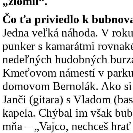
„zlomil“.
Čo ťa priviedlo k bubnova
Jedna veľká náhoda. V roku
punker s kamarátmi rovnaké
nedeľných hudobných burzác
Kmeťovom námestí v parku 
domovom Bernolák. Ako si t
Janči (gitara) s Vladom (ba
kapela. Chýbal im však bube
mňa – „Vajco, nechceš hrať