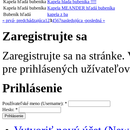
Kapela hľadá bubeníka
Kapela hlada bubenika !!!!
Kapela hľadá bubeníka
Kapela MEANDER hľadá bubeníka
Bubeník hľadá
kapela z ba
« prvá
‹ predchádzajúca
1
2
3
4
5
6
7
nasledujúca ›
posledná »
Zaregistrujte sa
Zaregistrujte sa na stránke
pre prihlásených užívateľov
Prihlásenie
Používateľské meno (Username):
*
Heslo:
*