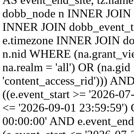
dobb_node n INNER JOIN d
INNER JOIN dobb_event_ti
e.timezone INNER JOIN do
n.nid WHERE (na.grant_vi
na.realm = 'all') OR (na.gi
'content_access_rid'))) AND
((e.event_start >= '2026-07
<= '2026-09-01 23:59:59')
00:00:00' AND e.event_end