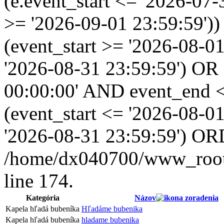
(e.event_start <= '2026-07
>= '2026-09-01 23:59:59'
(event_start >= '2026-08-0
'2026-08-31 23:59:59') OR
00:00:00' AND event_end <
(event_start <= '2026-08-
'2026-08-31 23:59:59') OR
/home/dx040700/www_root/i
line 174.
Kategória
Názov
Kapela hľadá bubeníka
Hľadáme bubenika
Kapela hľadá bubeníka
hladame bubenika