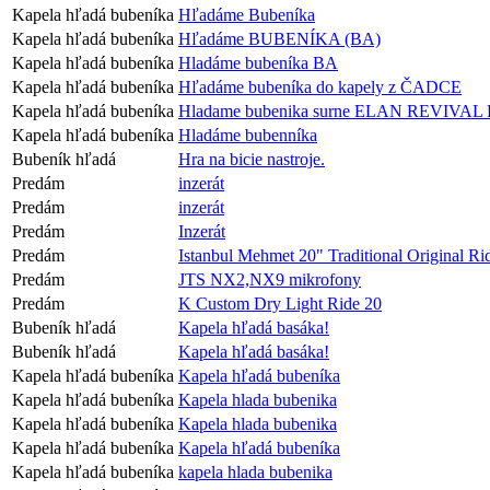
Kapela hľadá bubeníka
Hľadáme Bubeníka
Kapela hľadá bubeníka
Hľadáme BUBENÍKA (BA)
Kapela hľadá bubeníka
Hladáme bubeníka BA
Kapela hľadá bubeníka
Hľadáme bubeníka do kapely z ČADCE
Kapela hľadá bubeníka
Hladame bubenika surne ELAN REVIVA
Kapela hľadá bubeníka
Hladáme bubenníka
Bubeník hľadá
Hra na bicie nastroje.
Predám
inzerát
Predám
inzerát
Predám
Inzerát
Predám
Istanbul Mehmet 20" Traditional Original Ri
Predám
JTS NX2,NX9 mikrofony
Predám
K Custom Dry Light Ride 20
Bubeník hľadá
Kapela hľadá basáka!
Bubeník hľadá
Kapela hľadá basáka!
Kapela hľadá bubeníka
Kapela hľadá bubeníka
Kapela hľadá bubeníka
Kapela hlada bubenika
Kapela hľadá bubeníka
Kapela hlada bubenika
Kapela hľadá bubeníka
Kapela hľadá bubeníka
Kapela hľadá bubeníka
kapela hlada bubenika